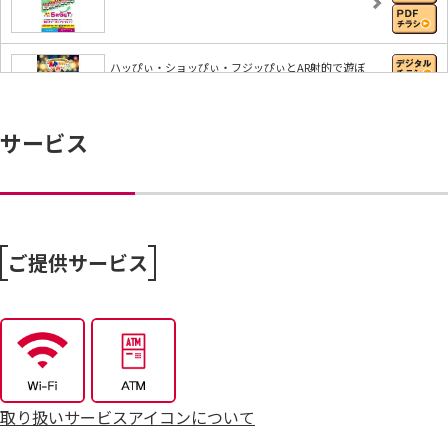
ハッぴぃ・ショッぴぃ・フジッぴぃとAR射的で遊ぼ
う…
サービス
【iAEONアプリ】すぐに使える無料クーポンもれな
く…
8/6～おうちで味わう夏の贅沢
ご提供サービス
8/4～毎週恒例火曜市
7/25～全力プライス8月号
取り扱いサービスアイコンについて