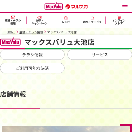
店舗・チラシ
お得・
オンライン
レシピ
商品・サービス
情報
キャンペーン
ストア
HOME
店舗・チラシ情報
マックスバリュ大池店
マックスバリュ大池店
チラシ情報
サービス
ご利用可能な決済
店舗情報