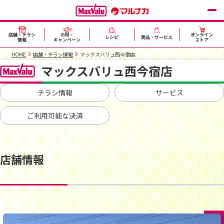
店舗・チラシ
お得・
オンライン
レシピ
商品・サービス
情報
キャンペーン
ストア
HOME
店舗・チラシ情報
マックスバリュ西今宿店
マックスバリュ西今宿店
チラシ情報
サービス
ご利用可能な決済
店舗情報