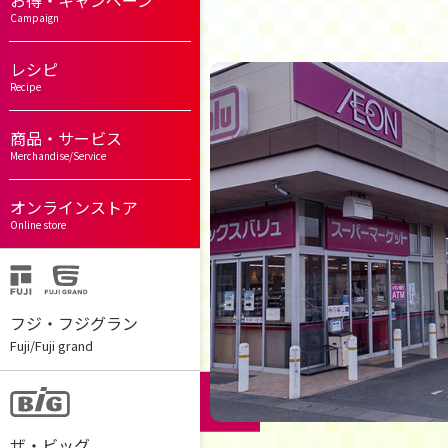
お得・キャンペーン
Campaign
レシピ
Recipe
商品・サービス
Merchandise/Service
オンラインストア
Online store
フジ・フジグラン
Fuji/Fuji grand
ザ・ビッグ