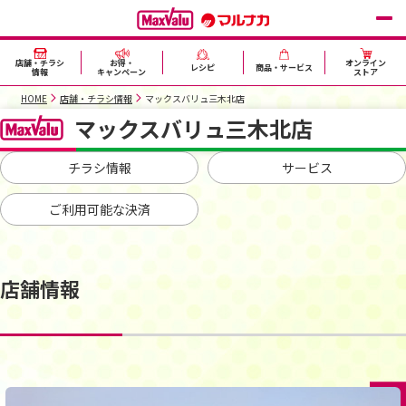
店舗・チラシ
お得・
オンライン
レシピ
商品・サービス
情報
キャンペーン
ストア
HOME
店舗・チラシ情報
マックスバリュ三木北店
マックスバリュ三木北店
チラシ情報
サービス
ご利用可能な決済
店舗情報