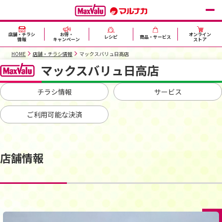
店舗・チラシ
お得・
オンライン
レシピ
商品・サービス
情報
キャンペーン
ストア
HOME
店舗・チラシ情報
マックスバリュ日高店
マックスバリュ日高店
チラシ情報
サービス
ご利用可能な決済
店舗情報