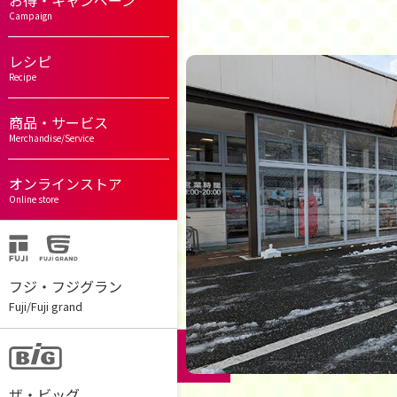
お得・キャンペーン
Campaign
レシピ
Recipe
商品・サービス
Merchandise/Service
オンラインストア
Online store
フジ・フジグラン
Fuji/Fuji grand
ザ・ビッグ