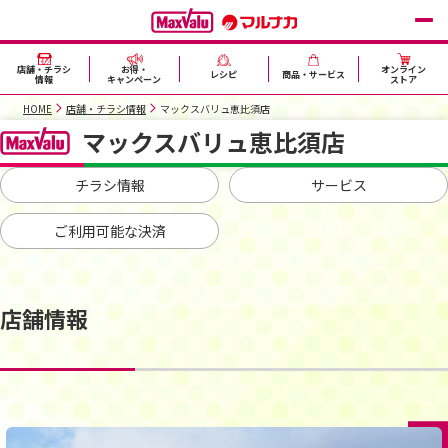
店舗・チラシ
お得・
オンライン
レシピ
商品・サービス
情報
キャンペーン
ストア
HOME
店舗・チラシ情報
マックスバリュ恵比須店
マックスバリュ恵比須店
チラシ情報
サービス
ご利用可能な決済
店舗情報