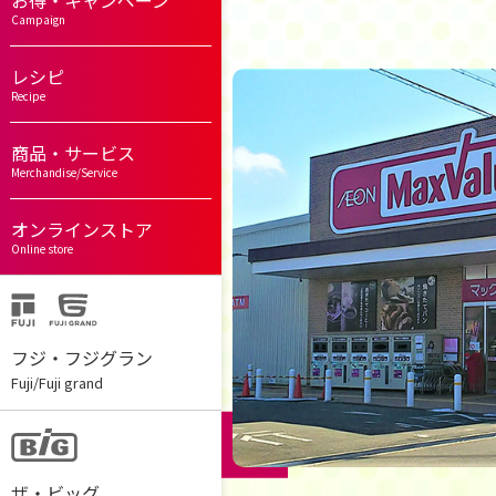
お得・キャンペーン
Campaign
レシピ
Recipe
商品・サービス
Merchandise/Service
オンラインストア
Online store
フジ・フジグラン
Fuji/Fuji grand
ザ・ビッグ