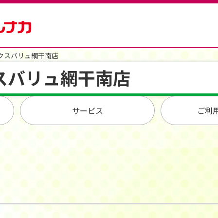
クスバリュ網干南店
スバリュ網干南店
サービス
ご利