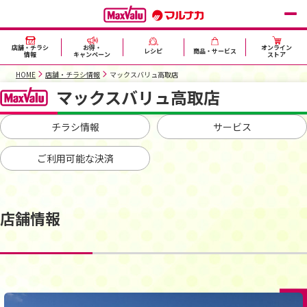
店舗・チラシ
お得・
オンライン
レシピ
商品・サービス
情報
キャンペーン
ストア
HOME
店舗・チラシ情報
マックスバリュ高取店
マックスバリュ高取店
チラシ情報
サービス
ご利用可能な決済
店舗情報