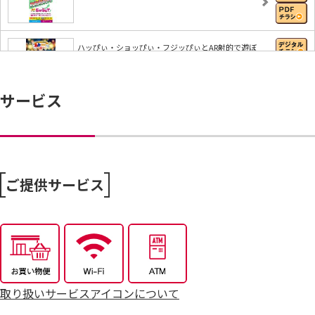
ハッぴぃ・ショッぴぃ・フジッぴぃとAR射的で遊ぼ
う…
サービス
【iAEONアプリ】すぐに使える無料クーポンもれな
く…
8/6～おうちで味わう夏の贅沢
ご提供サービス
8/4～毎週恒例火曜市
7/25～全力プライス8月号
取り扱いサービスアイコンについて