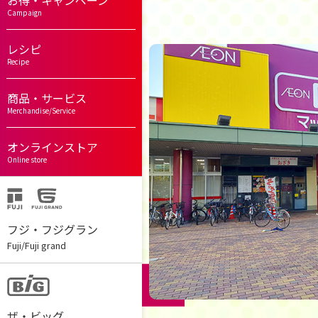
お得・キャンペーン
Campaign
レシピ
Recipe
商品・サービス
Merchandise/Service
オンラインストア
Online store
フジ・フジグラン
Fuji/Fuji grand
ザ・ビッグ