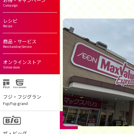
お得・キャンペーン
Campaign
レシピ
Recipe
商品・サービス
Merchandise/Service
オンラインストア
Online store
フジ・フジグラン
Fuji/Fuji grand
ザ・ビッグ