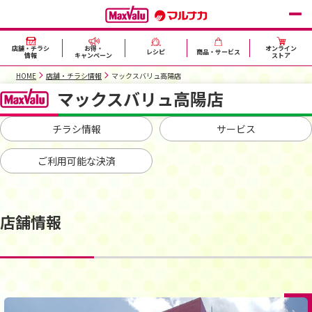
店舗・チラシ
お得・
オンライン
レシピ
商品・サービス
情報
キャンペーン
ストア
HOME
店舗・チラシ情報
マックスバリュ高陽店
マックスバリュ高陽店
チラシ情報
サービス
ご利用可能な決済
店舗情報