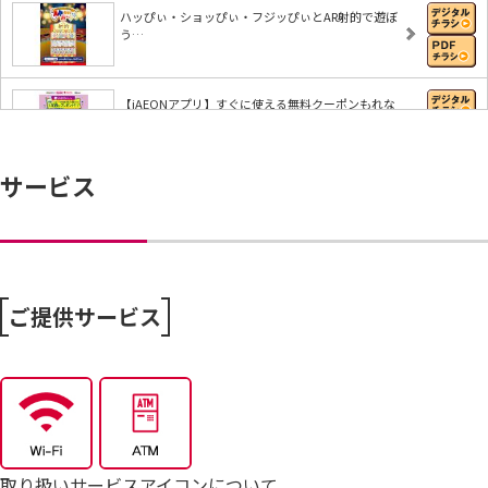
ハッぴぃ・ショッぴぃ・フジッぴぃとAR射的で遊ぼ
う…
【iAEONアプリ】すぐに使える無料クーポンもれな
く…
サービス
8/6～おうちで味わう夏の贅沢
8/4～毎週恒例火曜市
ご提供サービス
7/25～全力プライス8月号
取り扱いサービスアイコンについて