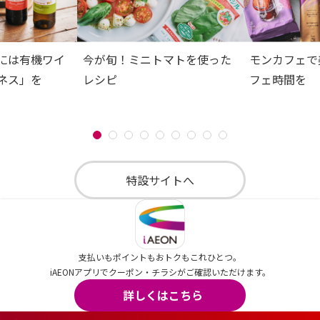
には有機ワイ
今が旬！ミニトマトを使った
モンカフェで
ネス」を
レシピ
フェ時間を
特設サイトへ
支払いもポイントもおトクもこれひとつ。
iAEONアプリでクーポン・チラシがご確認いただけます。
詳しくはこちら