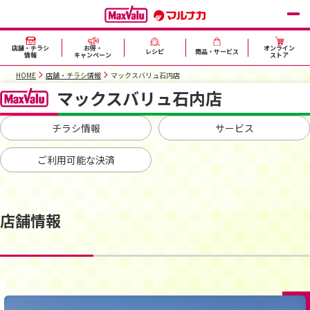
店舗・チラシ
お得・
オンライン
レシピ
商品・サービス
情報
キャンペーン
ストア
HOME
店舗・チラシ情報
マックスバリュ石内店
マックスバリュ石内店
チラシ情報
サービス
ご利用可能な決済
店舗情報