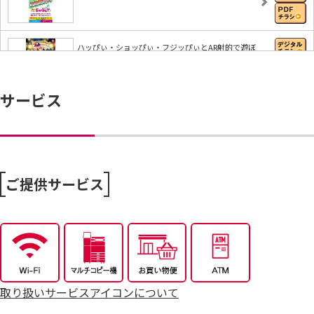
ハッぴぃ・ショッぴぃ・フジッぴぃとAR射的で遊ぼ
う…
サービス
【iAEONアプリ】すぐに使える無料クーポンもれな
く…
8/6～おうちで味わう夏の贅沢
ご提供サービス
8/4～毎週恒例火曜市
7/25～全力プライス8月号
取り扱いサービスアイコンについて