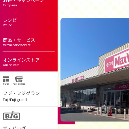
お得・キャンペーン
Campaign
レシピ
Recipe
商品・サービス
Merchandise/Service
オンラインストア
Online store
フジ・フジグラン
Fuji/Fuji grand
ザ・ビッグ