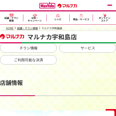
店舗・チラシ
お得・
オンライン
レシピ
商品・サービス
情報
キャンペーン
ストア
HOME
店舗・チラシ情報
マルナカ宇和島店
マルナカ宇和島店
チラシ情報
サービス
ご利用可能な決済
店舗情報