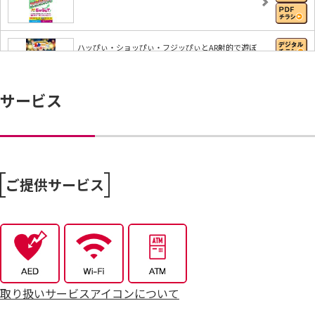
ハッぴぃ・ショッぴぃ・フジッぴぃとAR射的で遊ぼ
う…
サービス
【iAEONアプリ】すぐに使える無料クーポンもれな
く…
8/6～おうちで味わう夏の贅沢
ご提供サービス
8/4～毎週恒例火曜市
7/25～全力プライス8月号
取り扱いサービスアイコンについて