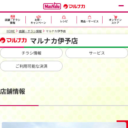
店舗・チラシ
お得・
オンライン
レシピ
商品・サービス
情報
キャンペーン
ストア
HOME
店舗・チラシ情報
マルナカ伊予店
マルナカ伊予店
チラシ情報
サービス
ご利用可能な決済
店舗情報