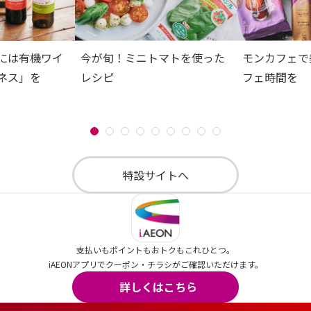
には有機ワイ
今が旬！ミニトマトを使った
モンカフェで
ネス」を
レシピ
フェ時間を
特設サイトへ
支払いもポイントもおトクもこれひとつ。
iAEONアプリでクーポン・チラシがご確認いただけます。
詳しくはこちら