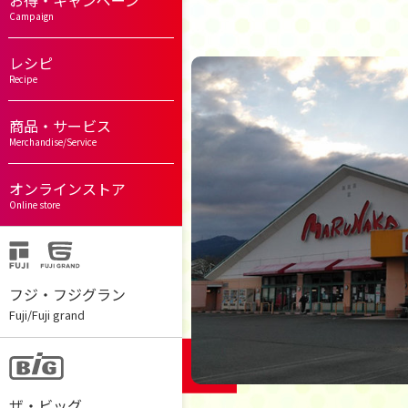
お得・キャンペーン
Campaign
レシピ
Recipe
商品・サービス
Merchandise/Service
オンラインストア
Online store
フジ・フジグラン
Fuji/Fuji grand
ザ・ビッグ