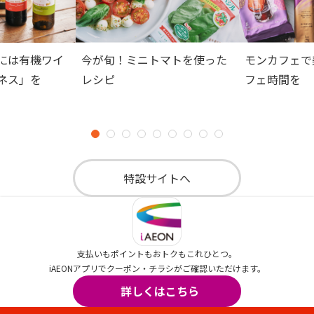
には有機ワイ
今が旬！ミニトマトを使った
モンカフェで
ネス」を
レシピ
フェ時間を
特設サイトへ
支払いもポイントもおトクもこれひとつ。
iAEONアプリでクーポン・チラシがご確認いただけます。
詳しくはこちら