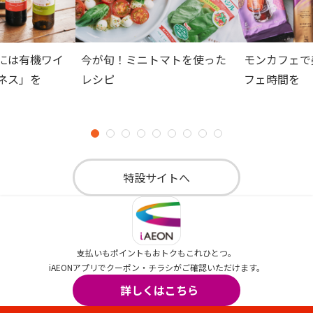
には有機ワイ
今が旬！ミニトマトを使った
モンカフェで
ネス」を
レシピ
フェ時間を
特設サイトへ
支払いもポイントもおトクもこれひとつ。
iAEONアプリでクーポン・チラシがご確認いただけます。
詳しくはこちら