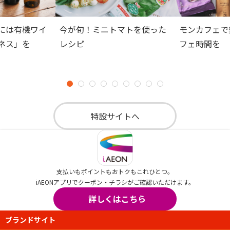
には有機ワイ
今が旬！ミニトマトを使った
モンカフェで
ネス」を
レシピ
フェ時間を
特設サイトへ
支払いもポイントもおトクもこれひとつ。
iAEONアプリでクーポン・チラシがご確認いただけます。
詳しくはこちら
ブランドサイト