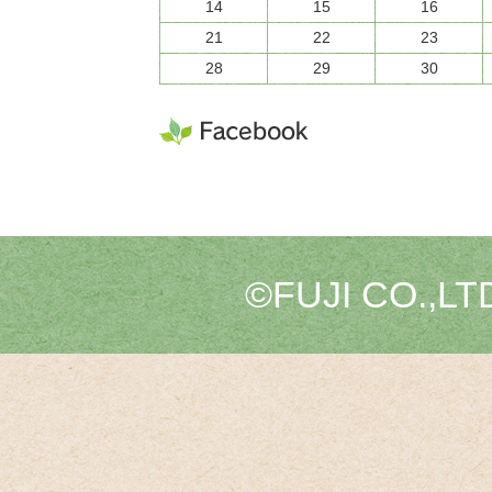
14
15
16
21
22
23
28
29
30
©FUJI CO.,LTD.