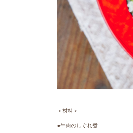
＜材料＞
●牛肉のしぐれ煮