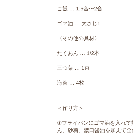
ご飯 … 1.5合〜2合
ゴマ油 … 大さじ1
〈その他の具材〉
たくあん … 1/2本
三つ葉 … 1束
海苔 … 4枚
＜作り方＞
①フライパンにゴマ油を入れて
ん、砂糖、濃口醤油を加えて全