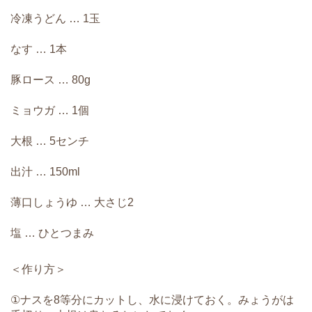
冷凍うどん … 1玉
なす … 1本
豚ロース … 80g
ミョウガ … 1個
大根 … 5センチ
出汁 … 150ml
薄口しょうゆ … 大さじ2
塩 … ひとつまみ
＜作り方＞
①ナスを8等分にカットし、水に浸けておく。みょうがは