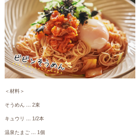
＜材料＞
そうめん … 2束
キュウリ … 1/2本
温泉たまご … 1個