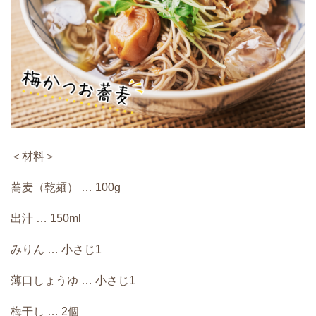
＜材料＞
蕎麦（乾麺） … 100g
出汁 … 150ml
みりん … 小さじ1
薄口しょうゆ … 小さじ1
梅干し … 2個