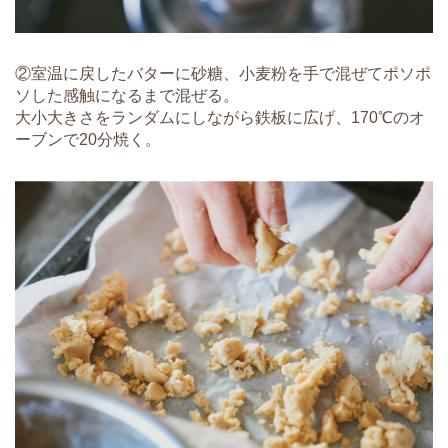
②室温に戻したバターに砂糖、小麦粉を手で混ぜてポソポ
ソした感触になるまで混ぜる。
大小大きさをランダムにしながら鉄板に広げ、170℃のオ
ーブンで20分焼く。