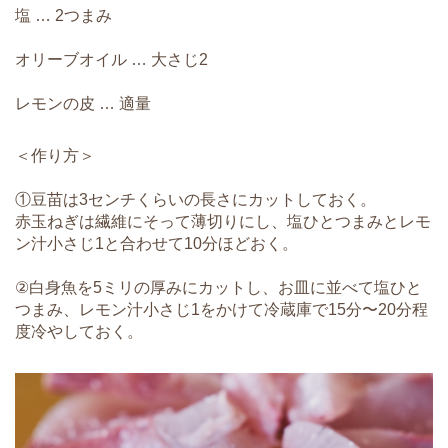
塩 … 2つまみ
オリーブオイル … 大さじ2
レモンの皮 … 適量
＜作り方＞
①豆苗は3センチくらいの長さにカットしておく。
赤玉ねぎは繊維にそって薄切りにし、塩ひとつまみとレモ
ン汁小さじ1と合わせて10分ほどおく。
②白身魚を5ミリの厚みにカットし、お皿に並べて塩ひと
つまみ、レモン汁小さじ1をかけて冷蔵庫で15分〜20分程
度冷やしておく。