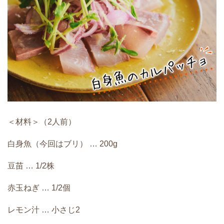
＜材料＞（2人前）
白身魚（今回はブリ） … 200g
豆苗 … 1/2株
赤玉ねぎ … 1/2個
レモン汁 … 小さじ2