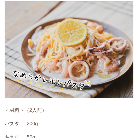
＜材料＞（2人前）
パスタ … 200g
あさり … 50g