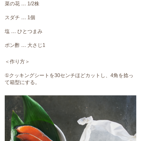
菜の花 … 1/2株
スダチ … 1個
塩 … ひとつまみ
ポン酢 … 大さじ1
＜作り方＞
①クッキングシートを30センチほどカットし、4角を捻っ
て箱型にする。