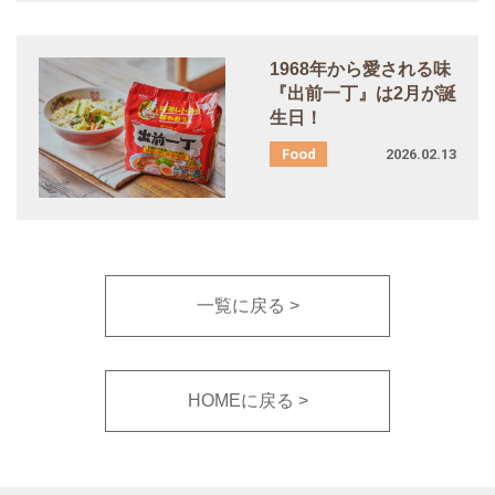
1968
年から愛される味
『出前一丁』は
2
月が誕
生日！
2026.02.13
一覧に戻る
HOMEに戻る