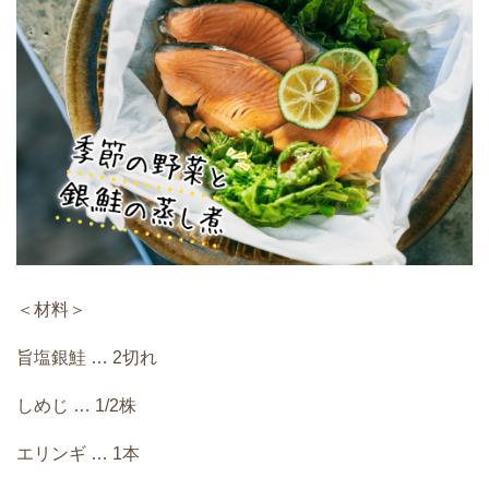
＜材料＞
旨塩銀鮭 … 2切れ
しめじ … 1/2株
エリンギ … 1本