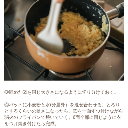
③固めた②を同じ大きさになるように切り分けておく。
④バットに小麦粉と水(分量外）を混ぜ合わせる。とろり
とするくらいの硬さになったら、③を一面ずつ付けながら
弱火のフライパンで焼いていく。6面全部に同じように衣
をつけ焼き付けたら完成。