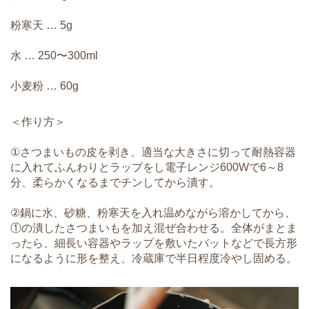
粉寒天 … 5g
水 … 250〜300ml
小麦粉 … 60g
＜作り方＞
①さつまいもの皮を剥き、適当な大きさに切って耐熱容器
に入れてふんわりとラップをし電子レンジ600Wで6～8
分、柔らかくなるまでチンしてから潰す。
②鍋に水、砂糖、粉寒天を入れ温めながら溶かしてから、
①の潰したさつまいもを加え混ぜ合わせる。全体がまとま
ったら、細長い容器やラップを敷いたバットなどで長方形
になるように形を整え、冷蔵庫で半日程度冷やし固める。