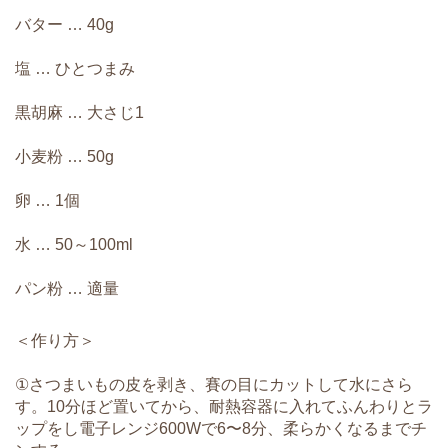
バター … 40g
塩 … ひとつまみ
黒胡麻 … 大さじ1
小麦粉 … 50g
卵 … 1個
水 … 50～100ml
パン粉 … 適量
＜作り方＞
①さつまいもの皮を剥き、賽の目にカットして水にさら
す。10分ほど置いてから、耐熱容器に入れてふんわりとラ
ップをし電子レンジ600Wで6〜8分、柔らかくなるまでチ