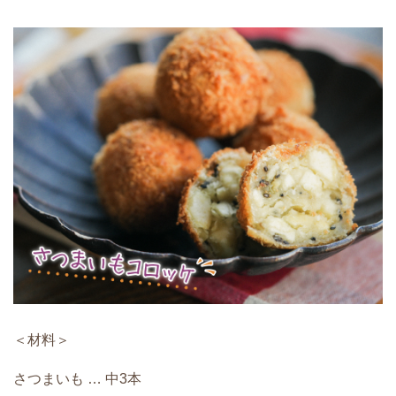
＜材料＞
さつまいも … 中3本