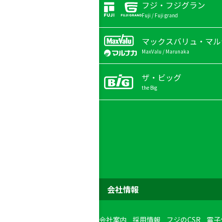
フジ・フジグラン
Fuji / Fuji grand
マックスバリュ・マル
MaxValu / Marunaka
ザ・ビッグ
the Big
会社情報
会社案内
採用情報
フジのCSR
電子