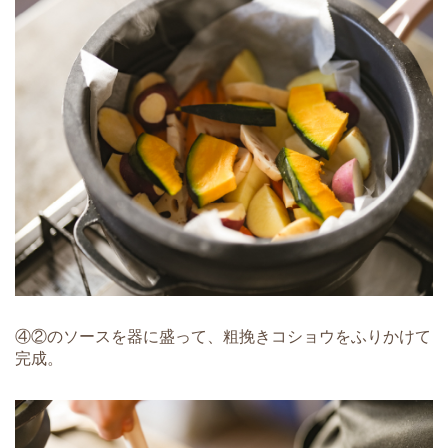
④②のソースを器に盛って、粗挽きコショウをふりかけて
完成。