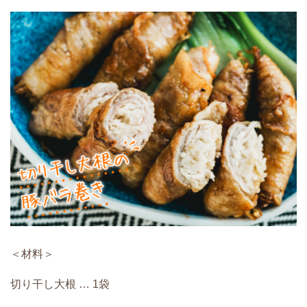
＜材料＞
切り干し大根 … 1袋