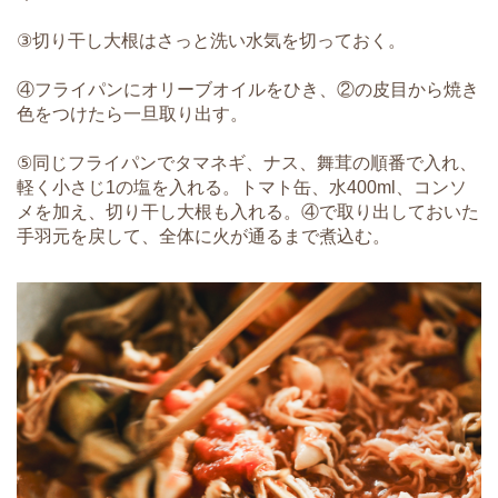
③切り干し大根はさっと洗い水気を切っておく。
④フライパンにオリーブオイルをひき、②の皮目から焼き
色をつけたら一旦取り出す。
⑤同じフライパンでタマネギ、ナス、舞茸の順番で入れ、
軽く小さじ1の塩を入れる。トマト缶、水400ml、コンソ
メを加え、切り干し大根も入れる。④で取り出しておいた
手羽元を戻して、全体に火が通るまで煮込む。