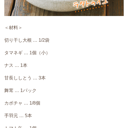
＜材料＞
切り干し大根 … 1/2袋
タマネギ … 1個（小）
ナス … 1本
甘長ししとう … 3本
舞茸 … 1パック
カボチャ … 1/8個
手羽元 … 5本