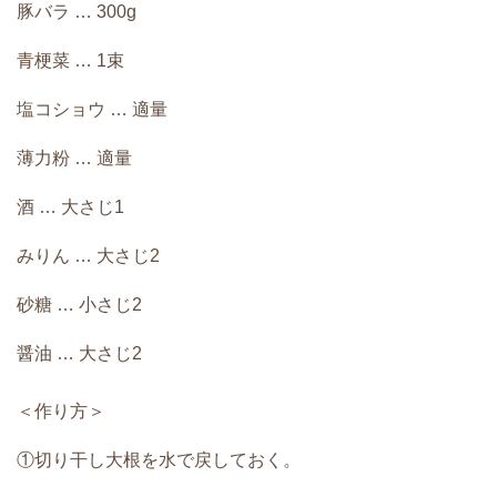
豚バラ … 300g
青梗菜 … 1束
塩コショウ … 適量
薄力粉 … 適量
酒 … 大さじ1
みりん … 大さじ2
砂糖 … 小さじ2
醤油 … 大さじ2
＜作り方＞
①切り干し大根を水で戻しておく。