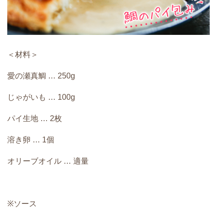
＜材料＞
愛の瀬真鯛 … 250g
じゃがいも … 100g
パイ生地 … 2枚
溶き卵 … 1個
オリーブオイル … 適量
※ソース