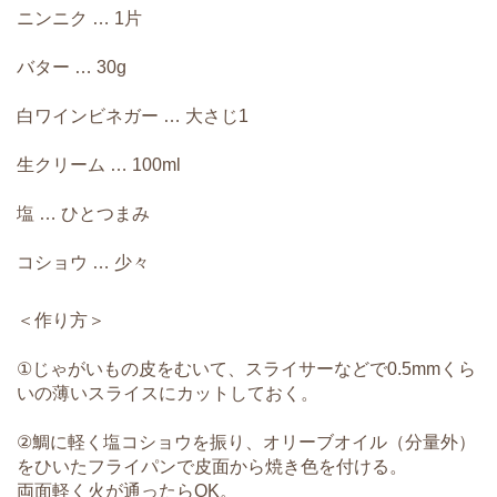
ニンニク … 1片
バター … 30g
白ワインビネガー … 大さじ1
生クリーム … 100ml
塩 … ひとつまみ
コショウ … 少々
＜作り方＞
①じゃがいもの皮をむいて、スライサーなどで0.5mmくら
いの薄いスライスにカットしておく。
②鯛に軽く塩コショウを振り、オリーブオイル（分量外）
をひいたフライパンで皮面から焼き色を付ける。
両面軽く火が通ったらOK。