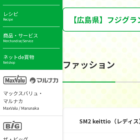
レシピ
【広島県】フジグラ
Recipe
商品・サービス
Merchandise/Service
ネットde買物
ファッション
Netshop
マックスバリュ・
マルナカ
MaxValu / Marunaka
SM2 keittio（レディ
ザ・ビッグ