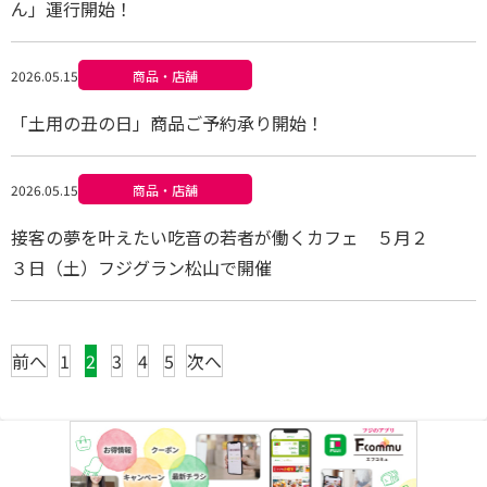
ん」運行開始！
2026.05.15
商品・店舗
「土用の丑の日」商品ご予約承り開始！
2026.05.15
商品・店舗
接客の夢を叶えたい吃音の若者が働くカフェ ５月２
３日（土）フジグラン松山で開催
前へ
1
2
3
4
5
次へ