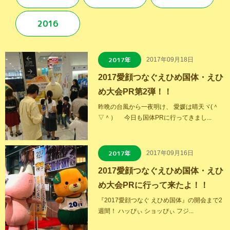
2016
2017年
2017年09月18日
2017愛顔つなぐえひめ国体・えひ
め大会PR第2弾！！
昨晩の台風から一夜明け、 愛媛は晴天ヾ(＾
▽＾）ゞ 今日も国体PRに行ってきまし...
2017年
2017年09月16日
2017愛顔つなぐえひめ国体・えひ
め大会PRに行って来たよ！！
『2017愛顔つなぐ えひめ国体』の開会まで2
週間！ ハッぴぃ ショッぴぃ フジ...