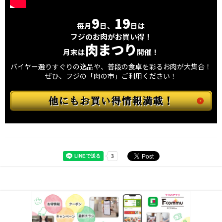
9
19
毎月
日、
日は
フジのお肉がお買い得！
肉まつり
月末は
開催！
バイヤー選りすぐりの逸品や、普段の食卓を彩るお肉が大集合！
ぜひ、フジの「肉の市」ご利用ください！