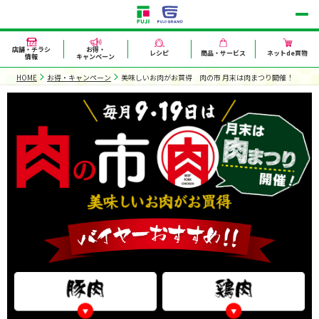
店舗・チラシ
お得・
レシピ
商品・サービス
ネットde買物
情報
キャンペーン
HOME
お得・キャンペーン
美味しいお肉がお買得 肉の市 月末は肉まつり開催！