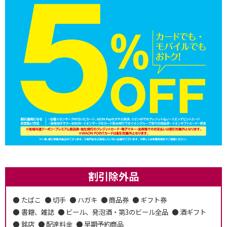
割引除外品
たばこ
切手
ハガキ
商品券
ギフト券
書籍、雑誌
ビール、発泡酒・第3のビール全品
酒ギフト
銘店
配達料金
早期予約商品