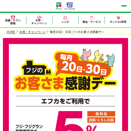
店舗・チラシ
お得・
レシピ
商品・サービス
ネットde買物
情報
キャンペーン
HOME
お得・キャンペーン
毎月20日・30日 フジのお客さま感謝デー