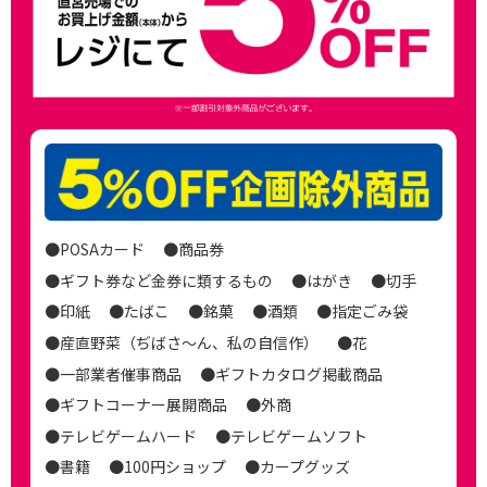
●POSAカード
●商品券
●ギフト券など金券に類するもの
●はがき
●切手
●印紙
●たばこ
●銘菓
●酒類
●指定ごみ袋
●産直野菜（ぢばさ〜ん、私の自信作）
●花
●一部業者催事商品
●ギフトカタログ掲載商品
●ギフトコーナー展開商品
●外商
●テレビゲームハード
●テレビゲームソフト
●書籍
●100円ショップ
●カープグッズ