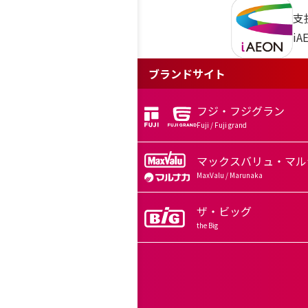
支
i
ブランドサイト
フジ・フジグラン
Fuji / Fuji grand
マックスバリュ・マル
MaxValu / Marunaka
ザ・ビッグ
the Big