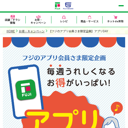
店舗・チラシ
お得・
レシピ
商品・サービス
ネットde買物
情報
キャンペーン
HOME
お得・キャンペーン
【フジのアプリ会員さま限定企画】アプリDAY