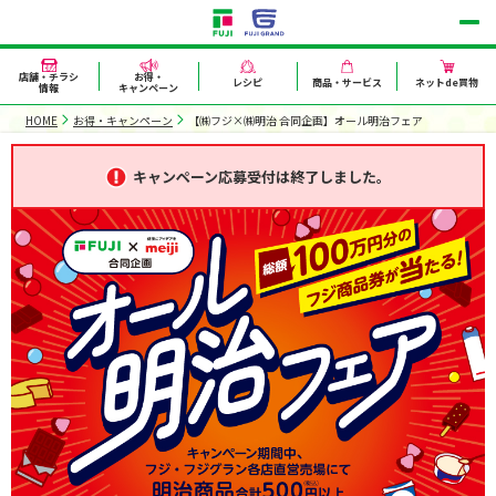
店舗・チラシ
お得・
レシピ
商品・サービス
ネットde買物
情報
キャンペーン
HOME
お得・キャンペーン
【㈱フジ×㈱明治 合同企画】オール明治フェア
キャンペーン応募受付は終了しました。