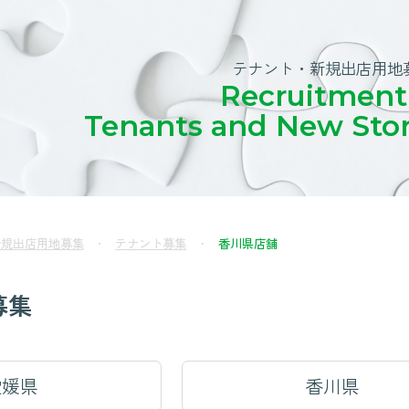
テナント・新規出店用地
Recruitment
Tenants and New Sto
新規出店用地募集
テナント募集
香川県店舗
募集
愛媛県
香川県