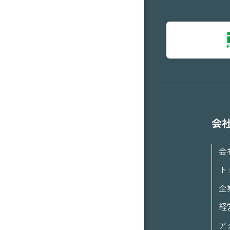
会
会
ト
企
経
ア