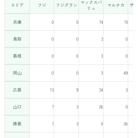
マックスバ
エリア
フジ
フジグラン
マルナカ
ザ
リュ
兵庫
0
0
74
15
鳥取
0
0
2
0
島根
0
0
3
0
岡山
0
0
3
49
広島
13
9
24
3
山口
7
3
26
0
徳島
1
3
0
26