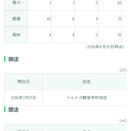
香川
2
2
0
62
愛媛
40
6
4
25
高知
4
4
0
16
（2026年6月30日時点）
開店
(㎡)
開店日
店名
2026年3月27日
マルナカ観音寺柞田店
閉店
(㎡)