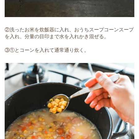
②洗ったお米を炊飯器に入れ、おうちスープコーンスープ
を入れ、分量の目印まで水を入れかき混ぜる。
③①とコーンを入れて通常通り炊く。