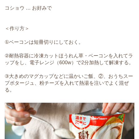
コショウ … お好みで
＜作り方＞
①ベーコンは短冊切りにしておく。
②耐熱容器に冷凍カットほうれん草・ベーコンを入れてラ
ップをし、電子レンジ（600w）で2分加熱して解凍する。
③大きめのマグカップなどに温かいご飯、②、おうちスー
プポタージュ、粉チーズを入れて熱湯を注いでよく混ぜ
る。