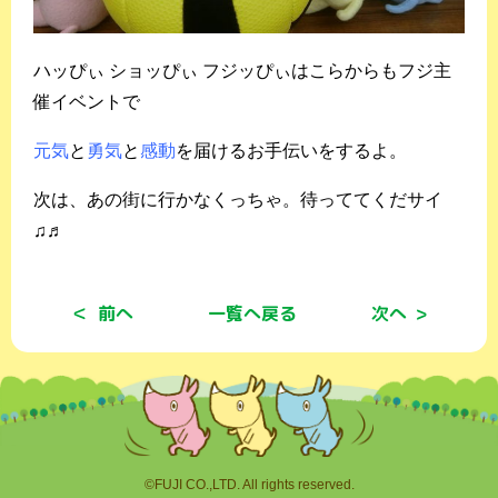
ハッぴぃ ショッぴぃ フジッぴぃはこらからもフジ主
催イベントで
元気
と
勇気
と
感動
を届けるお手伝いをするよ。
次は、あの街に行かなくっちゃ。待っててくだサイ
♫♬
前へ
一覧へ戻る
次へ
©FUJI CO.,LTD. All rights reserved.