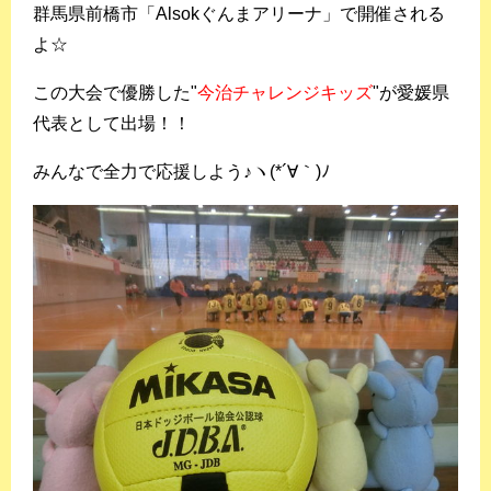
群⾺県前橋市「Alsokぐんまアリーナ」で開催される
よ☆
この大会で優勝した
"
今治チャレンジキッズ
"
が愛媛県
代表として出場！！
みんなで全力で応援しよう♪ヽ(*´∀｀)ﾉ