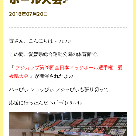
2018年07月20日
皆さん、こんにちは～ ♪♫♪♫
この間、愛媛県総合運動公園の体育館で、
『
フジカップ第28回全日本ドッジボール選手権 愛
媛県大会
』
が開催されたよ♪♪
ハッぴぃ ショッぴぃ フジッぴぃも張り切って、
応援に行ったんだ ヽ( ´￢`)ﾉ ﾜ～ｲ♪