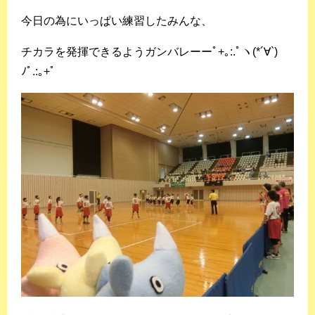
今日の為にいっぱい練習したみんな、
チカラを発揮できるようガンバレーーﾟ+｡:.ﾟヽ(*´∀`)
ﾉﾟ.:｡+ﾟ