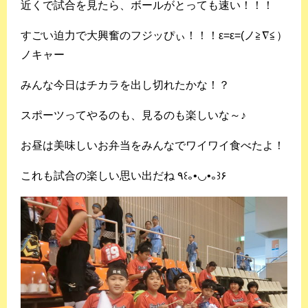
近くで試合を見たら、ボールがとっても速い！！！
すごい迫力で大興奮のフジッぴぃ！！！ε=ε=(ノ≧∇≦）
ノキャー
みんな今日はチカラを出し切れたかな！？
スポーツってやるのも、見るのも楽しいな～♪
お昼は美味しいお弁当をみんなでワイワイ食べたよ！
これも試合の楽しい思い出だね ٩꒰｡•◡•｡꒱۶