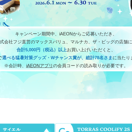
キャンペーン期間中、iAEONからご応募いただき、
式会社フジ直営のマックスバリュ、
マルナカ、ザ・ビッグの店舗
合計5,000円（税込）以上
お買い上げいただくと、
で
選べる猛暑対策グッズ・
Wチャンス賞が、総計78名さま
に当たり
※会計時、
iAEONアプリ
の
会員コードの読み取りが必要です。