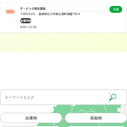
ザ・ビッグ東出雲店
詳細
〒699-0101 島根県松江市東出雲町揖屋798-4
営業時間
9:00～21:00
兵庫県
鳥取県