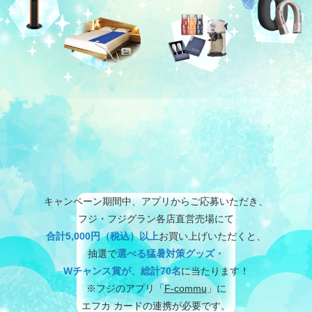
キャンペーン期間中、アプリからご応募いただき、
フジ・フジグラン各店直営売場にて
合計5,000円（税込）以上
お買い上げいただくと、
抽選で
選べる猛暑対策グッズ・
Wチャンス賞が、総計70名
に当たります！
※フジのアプリ「
F-commu
」に
エフカ カードの連携が必要です。